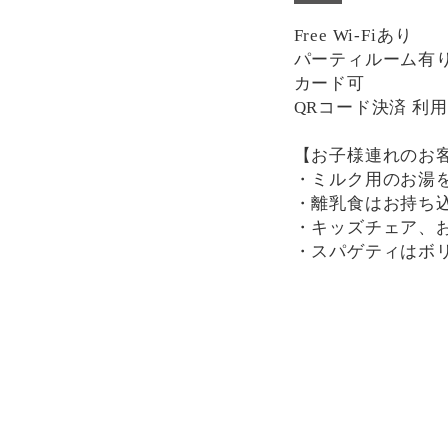
Free Wi-Fiあり
パーティルーム有り(席
カード可
QRコード決済 利
【お子様連れのお
・ミルク用のお湯
・離乳食はお持ち
・キッズチェア、
・スパゲティはボ
分けにもおすすめ
一部、唐辛子を使
け下さい。
決済方法