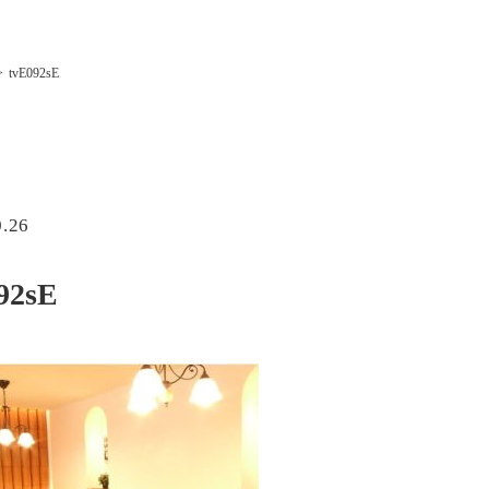
tvE092sE
0.26
92sE