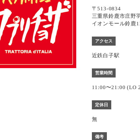
〒513-0834
三重県鈴鹿市庄野羽山
イオンモール鈴鹿1
アクセス
近鉄白子駅
営業時間
11:00〜21:00 (LO 
定休日
無
備考