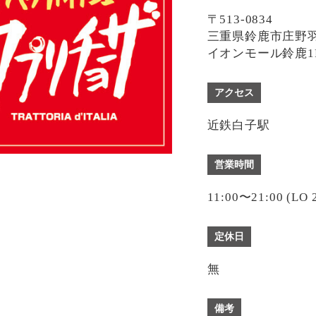
〒513-0834
三重県鈴鹿市庄野羽山
イオンモール鈴鹿1
アクセス
近鉄白子駅
営業時間
11:00〜21:00 (LO 
定休日
無
備考