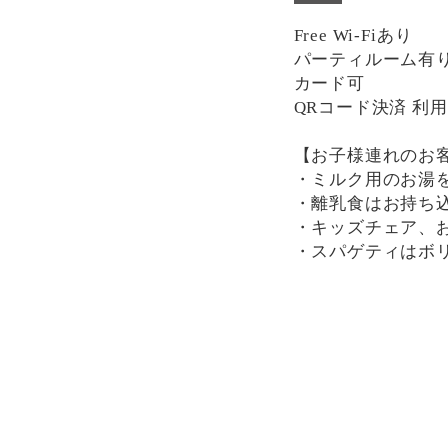
Free Wi-Fiあり
パーティルーム有り(席
カード可
QRコード決済 利
【お子様連れのお
・ミルク用のお湯
・離乳食はお持ち
・キッズチェア、
・スパゲティはボ
分けにもおすすめ
一部、唐辛子を使
け下さい。
決済方法