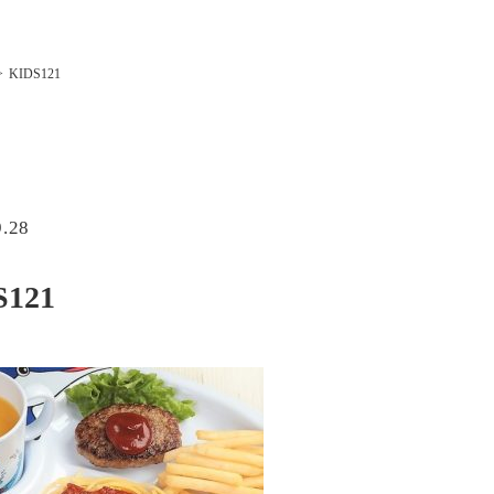
KIDS121
9.28
S121