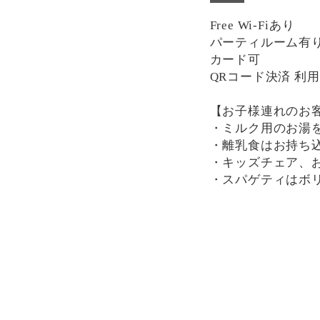
Free Wi-Fiあり
パーティルーム有り(席
カード可
QRコード決済 利
【お子様連れのお
・ミルク用のお湯
・離乳食はお持ち
・キッズチェア、
・スパゲティはボ
分けにもおすすめ
一部、唐辛子を使
け下さい。
決済方法