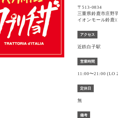
〒513-0834
三重県鈴鹿市庄野羽山
イオンモール鈴鹿1
アクセス
近鉄白子駅
営業時間
11:00〜21:00 (LO 
定休日
無
備考