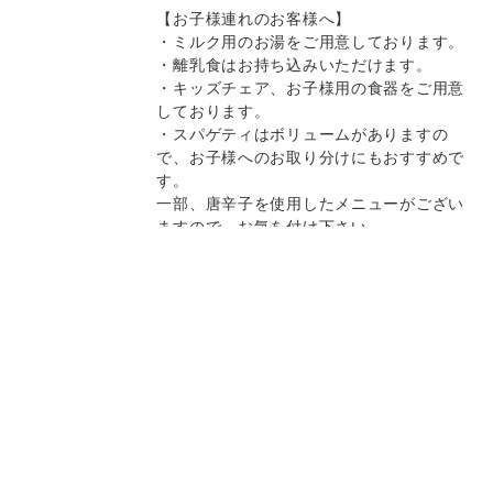
【お子様連れのお客様へ】
・ミルク用のお湯をご用意しております。
・離乳食はお持ち込みいただけます。
・キッズチェア、お子様用の食器をご用意
しております。
・スパゲティはボリュームがありますの
で、お子様へのお取り分けにもおすすめで
す。
一部、唐辛子を使用したメニューがござい
ますので、お気を付け下さい。
決済方法
Instagram
Instagram
記念日コース
記念日コース
電話する
電話する
予約する
予約する