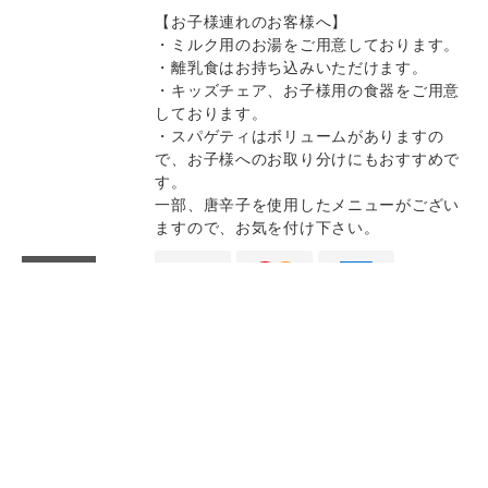
【お子様連れのお客様へ】
・ミルク用のお湯をご用意しております。
・離乳食はお持ち込みいただけます。
・キッズチェア、お子様用の食器をご用意
しております。
・スパゲティはボリュームがありますの
で、お子様へのお取り分けにもおすすめで
す。
一部、唐辛子を使用したメニューがござい
ますので、お気を付け下さい。
決済方法
Instagram
Instagram
記念日コース
記念日コース
電話する
電話する
予約する
予約する