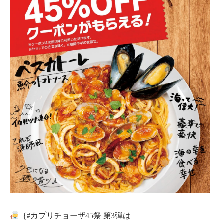
｛#カプリチョーザ45祭 第3弾は