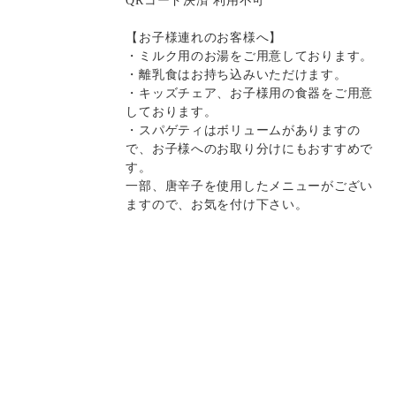
【お子様連れのお客様へ】
・ミルク用のお湯をご用意しております。
・離乳食はお持ち込みいただけます。
・キッズチェア、お子様用の食器をご用意
しております。
・スパゲティはボリュームがありますの
で、お子様へのお取り分けにもおすすめで
す。
一部、唐辛子を使用したメニューがござい
ますので、お気を付け下さい。
決済方法
Instagram
Instagram
記念日コース
記念日コース
電話する
電話する
予約する
予約する