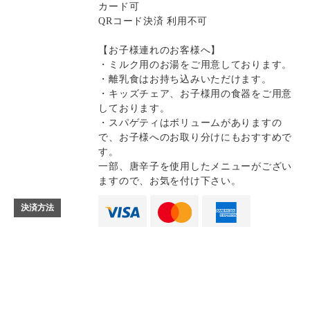
カード可
QRコード決済 利用不可
【お子様連れのお客様へ】
・ミルク用のお湯をご用意しております。
・離乳食はお持ち込みいただけます。
・キッズチェア、お子様用の食器をご用意
しております。
・スパゲティはボリュームがありますの
で、お子様へのお取り分けにもおすすめで
す。
一部、唐辛子を使用したメニューがござい
ますので、お気を付け下さい。
決済方法
Instagram
Instagram
記念日コース
記念日コース
電話する
電話する
予約する
予約する