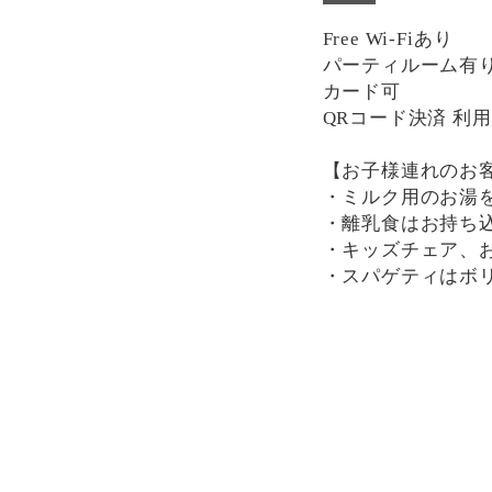
Free Wi-Fiあり
パーティルーム有り(席
カード可
QRコード決済 利
【お子様連れのお
・ミルク用のお湯
・離乳食はお持ち
・キッズチェア、
・スパゲティはボ
分けにもおすすめ
一部、唐辛子を使
け下さい。
決済方法