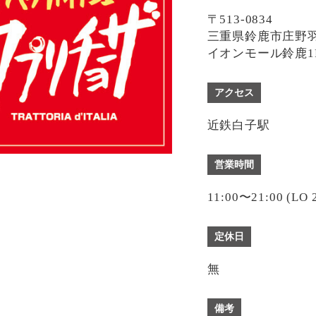
〒513-0834
三重県鈴鹿市庄野羽山
イオンモール鈴鹿1
アクセス
近鉄白子駅
営業時間
11:00〜21:00 (LO 
定休日
無
備考