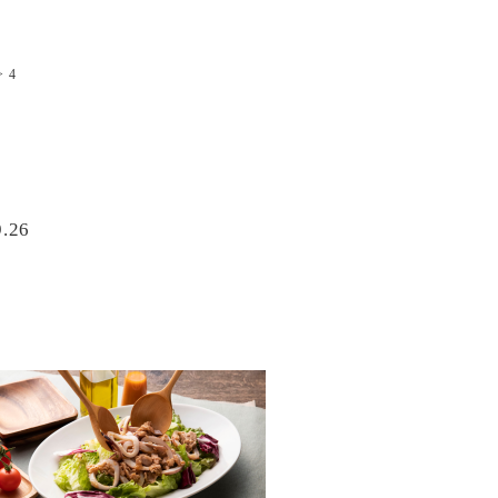
4
9.26