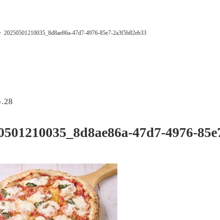
20250501210035_8d8ae86a-47d7-4976-85e7-2a3f5b82eb33
5.28
0501210035_8d8ae86a-47d7-4976-85e