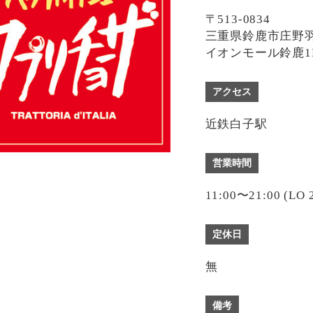
〒513-0834
三重県鈴鹿市庄野羽山
イオンモール鈴鹿1
アクセス
近鉄白子駅
営業時間
11:00〜21:00 (LO 
定休日
無
備考