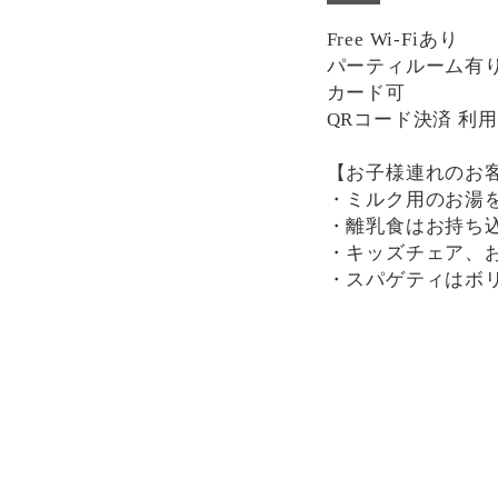
Free Wi-Fiあり
パーティルーム有り(席
カード可
QRコード決済 利
【お子様連れのお
・ミルク用のお湯
・離乳食はお持ち
・キッズチェア、
・スパゲティはボ
分けにもおすすめ
一部、唐辛子を使
け下さい。
決済方法