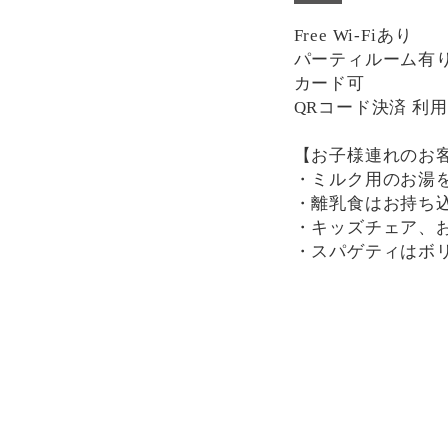
Free Wi-Fiあり
パーティルーム有り(席
カード可
QRコード決済 利
【お子様連れのお
・ミルク用のお湯
・離乳食はお持ち
・キッズチェア、
・スパゲティはボ
分けにもおすすめ
一部、唐辛子を使
け下さい。
決済方法