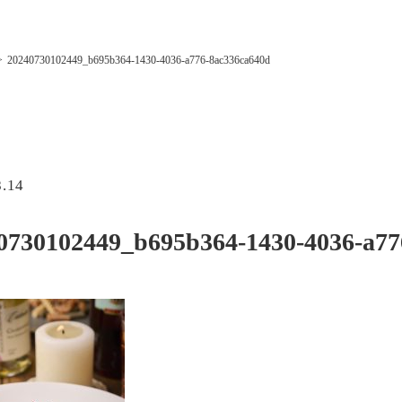
20240730102449_b695b364-1430-4036-a776-8ac336ca640d
8.14
0730102449_b695b364-1430-4036-a77