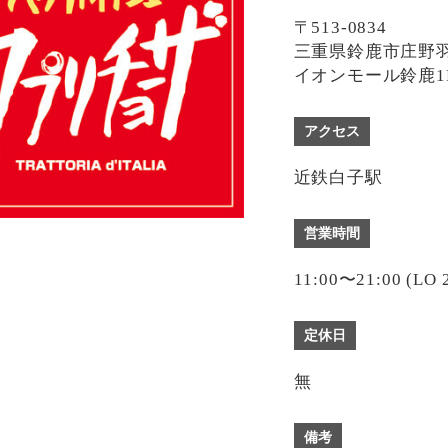
〒513-0834
三重県鈴鹿市庄野羽山
イオンモール鈴鹿1
アクセス
近鉄白子駅
営業時間
11:00〜21:00 (LO 
定休日
無
備考